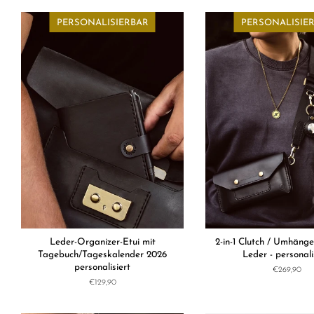
PERSONALISIERBAR
PERSONALISIE
Leder-Organizer-Etui mit
2-in-1 Clutch / Umhäng
Tagebuch/Tageskalender 2026
Leder - personali
personalisiert
Normaler
€269,90
Preis
Normaler
€129,90
Preis