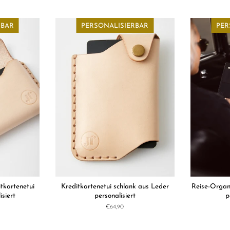
Preis
RBAR
PERSONALISIERBAR
PER
itkartenetui
Kreditkartenetui schlank aus Leder
Reise-Organi
siert
personalisiert
p
Normaler
€64,90
Preis