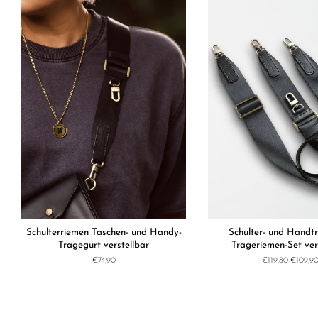
Schulterriemen Taschen- und Handy-
Schulter- und Handt
Tragegurt verstellbar
Trageriemen-Set ver
Normaler
€74,90
Normaler
€119,80
Sonderp
€109,9
Preis
Preis