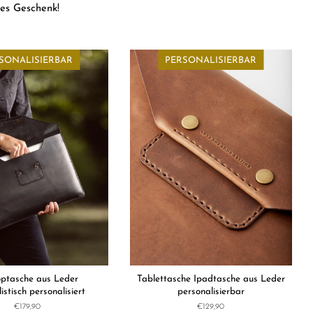
les Geschenk!
SONALISIERBAR
PERSONALISIERBAR
ptasche aus Leder
Tablettasche Ipadtasche aus Leder
istisch personalisiert
personalisierbar
Normaler
€179,90
Normaler
€129,90