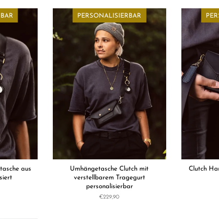
RBAR
PERSONALISIERBAR
PER
etasche aus
Umhängetasche Clutch mit
Clutch Ha
siert
verstellbarem Tragegurt
personalisierbar
Normaler
€229,90
Preis