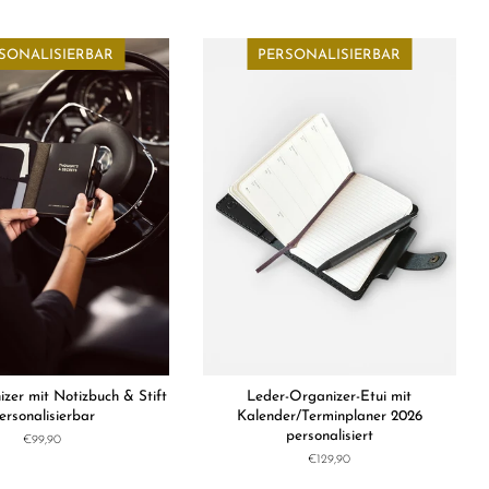
Preis
Preis
SONALISIERBAR
PERSONALISIERBAR
zer mit Notizbuch & Stift
Leder-Organizer-Etui mit
ersonalisierbar
Kalender/Terminplaner 2026
personalisiert
Normaler
€99,90
Preis
Normaler
€129,90
Preis