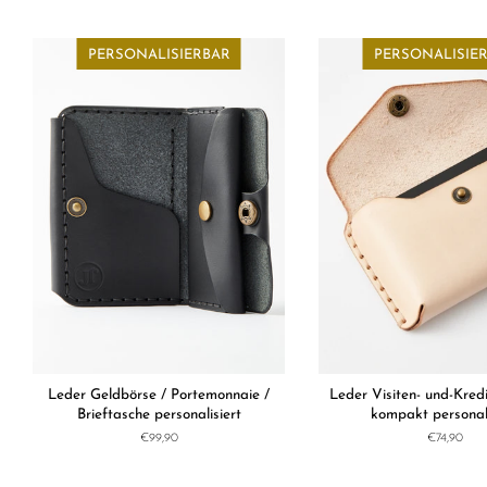
Preis
PERSONALISIERBAR
PERSONALISIE
Leder Geldbörse / Portemonnaie /
Leder Visiten- und-Kred
Brieftasche personalisiert
kompakt personali
Normaler
€99,90
Normaler
€74,90
Preis
Preis