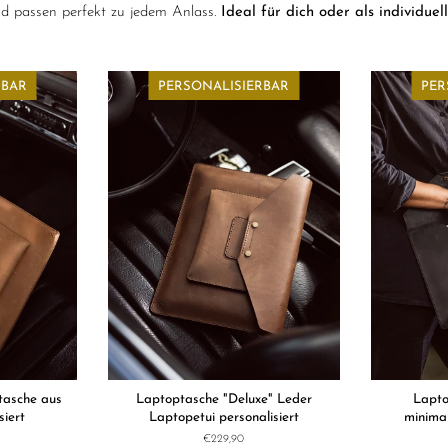
und passen perfekt zu jedem Anlass.
Ideal für dich oder als individuel
RBAR
PERSONALISIERBAR
PER
tasche aus
Laptoptasche "Deluxe" Leder
Lapto
siert
Laptopetui personalisiert
minimal
Normaler
€229,90