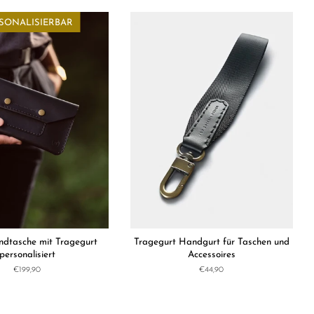
SONALISIERBAR
ndtasche mit Tragegurt
Tragegurt Handgurt für Taschen und
personalisiert
Accessoires
Normaler
€199,90
Normaler
€44,90
Preis
Preis